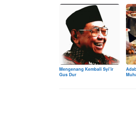
Mengenang Kembali Syi’ir
Adab
Gus Dur
Muh