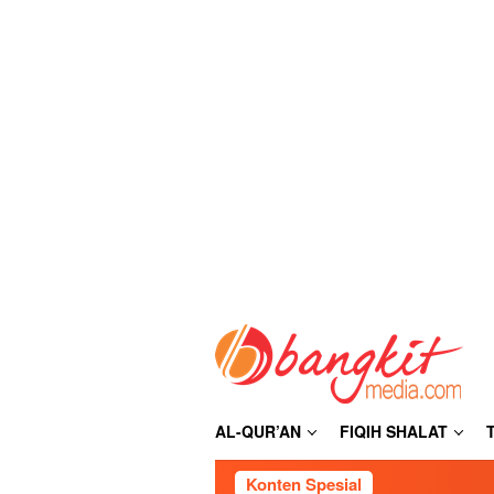
Loncat
ke
konten
AL-QUR’AN
FIQIH SHALAT
Konten Spesial