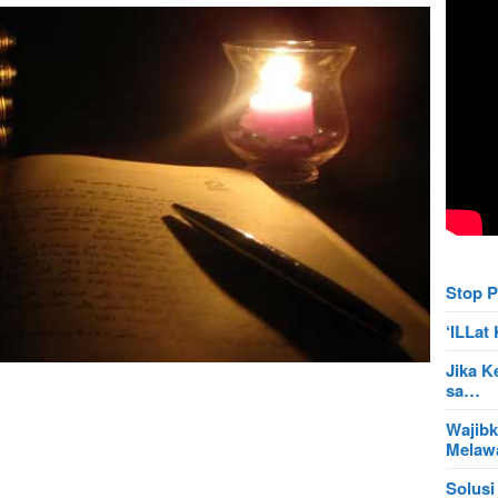
Stop P
‘ILLa
Jika K
sa…
Wajibk
Mela
Solusi