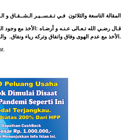
المقالة التاسعة والثلاثون فـي تـفـســيـر الـشــقـاق و الـ
قـال رضـي الله تـعـالى عـنـه و أرضـاه :الأخذ مع وجود ،
الأخذ مع عدم الهوى وفاق واتفاق وتركه رياء ونفاق. والله أعلم.
t.