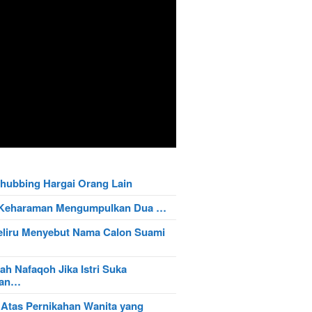
hubbing Hargai Orang Lain
t Keharaman Mengumpulkan Dua …
eliru Menyebut Nama Calon Suami
ah Nafaqoh Jika Istri Suka
wan…
 Atas Pernikahan Wanita yang