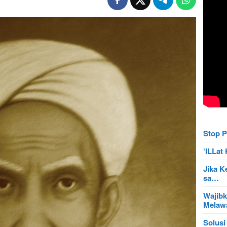
Stop P
‘ILLa
Jika K
sa…
Wajibk
Mela
Solusi