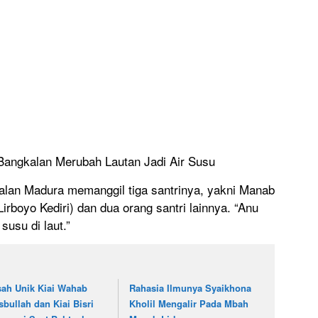
Bangkalan Merubah Lautan Jadi Air Susu
alan Madura memanggil tiga santrinya, yakni Manab
Lirboyo Kediri) dan dua oran
g santri lainnya. “Anu
susu di laut.”
sah Unik Kiai Wahab
Rahasia Ilmunya Syaikhona
sbullah dan Kiai Bisri
Kholil Mengalir Pada Mbah