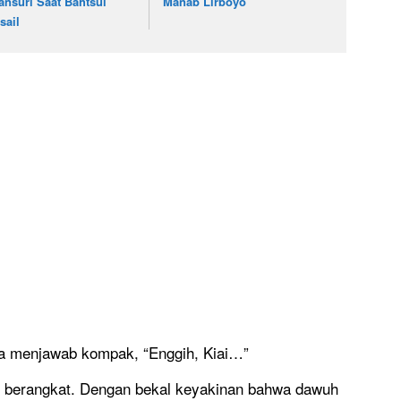
ansuri Saat Bahtsul
Manab Lirboyo
sail
ya menjawab kompak, “Enggih, Kiai…”
g berangkat. Dengan bekal keyakinan bahwa dawuh