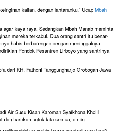
keinginan kalian, dengan lantaranku.” Ucap
Mbah
ta agar kaya raya. Sedangkan Mbah Manab meminta
inan mereka terkabul. Dua orang santri itu benar-
nnya habis berbarengan dengan meninggalnya.
rikian Pondok Pesantren Lirboyo yang santrinya
ofa dari KH. Fathoni Tanggungharjo Grobogan Jawa
adi Air Susu Kisah Karomah Syaikhona Kholil
 dan barokah untuk kita semua, amiin..
n terlihat tidak mungkin lautan menjadi susu kan?