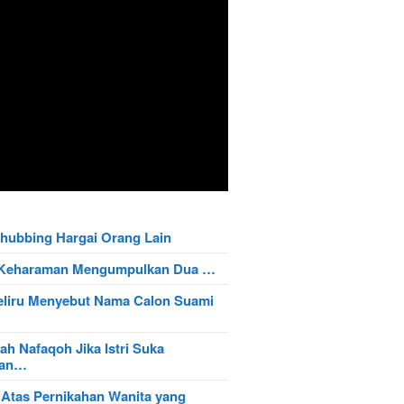
hubbing Hargai Orang Lain
t Keharaman Mengumpulkan Dua …
eliru Menyebut Nama Calon Suami
ah Nafaqoh Jika Istri Suka
wan…
 Atas Pernikahan Wanita yang