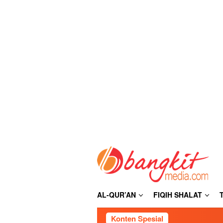
Loncat
ke
konten
AL-QUR’AN
FIQIH SHALAT
Konten Spesial