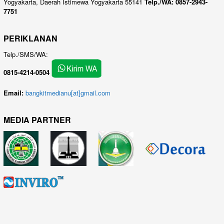
Yogyakarta, Daerah Istimewa Yogyakarta 55141
Telp./WA: 0857-2943-
7751
PERIKLANAN
Telp./SMS/WA:
0815-4214-0504
Email:
bangkitmedianu[at]gmail.com
MEDIA PARTNER