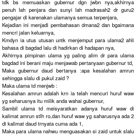
tdk bs memuaskan gubernur dgn jwbn nya,akhirn
ya
penuh lah penjara dan sunyi lah madrasah2 dr guru2
pengajar di karenakan ulamanya semua terpenjara
,
Kejadian ini menjadi pembahasan
dmana2 dan bgaimana
mencri jalan keluarnya,
Kmdyn ia utus utusan untk menjemput para ulama2 ahli
bahasa di bagdad lalu di hadirkan di hadapan nya,
Akhirnya pimpinan ulama yg paling alim dr para ulama
bagdad ini berani maju menjawab pertanyaan
gubernur td,
Maka gubernur daud bertanya :apa kesalahan amrun
sehingga slalu di pukul zaid ?
Maka ulama td menjwb :
Kesalahan amrun adalah krn ia telah mencuri huruf waw
yg seharusnya
itu milik anda wahai gubernur,
Sambil ulama td meisyaratk
an adanya huruf waw di
kalimat amrun stlh ro,dan huruf waw yg saharusnya
ada 2
di kalimat daud trnyata cuma ada 1,
Maka para ulama nahwu menguasaka
n si zaid untuk slalu