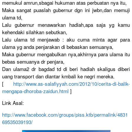
memukul amrun,sbag
ai hukuman atas perbuatan nya itu,
Maka sangat puaslah gubernur dgn ini jwbn,dan memuji
ulama td,
Lalu gubernur menawarkan
hadiah,apa
saja yg kamu
kehendaki silahkan sebutkan,
Lalu ulama td menjawab : aku cuma minta agar para
ulama yg anda penjarakan
di bebaskan semuanya,
Maka gubernur mengabulka
n nya,akhirn
ya para ulama itu
bebas semuanya dr penjara,
Dan ulama2 dr bagdad td di beri hadiah skaligus diberi
uang transport dan diantar kmbali ke negri mereka.
[
http://
www.as-sala
fiyyah.com
/2012/10/
cerita-di-b
alik-
menga
pa-dhoroba
-zaidun.ht
ml
]
Link Asal:
http://
www.faceboo
k.com/
groups/
piss.ktb/
permalink/
4831
6953503
9193/