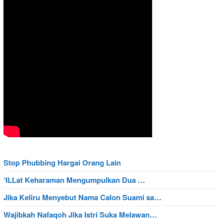
Stop Phubbing Hargai Orang Lain
‘ILLat Keharaman Mengumpulkan Dua …
Jika Keliru Menyebut Nama Calon Suami sa…
Wajibkah Nafaqoh Jika Istri Suka Melawan…