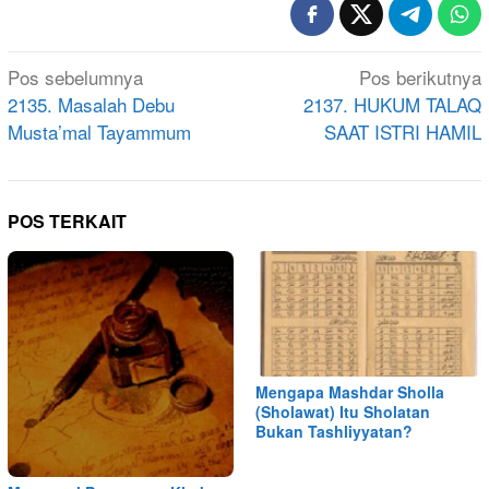
Navigasi
Pos sebelumnya
Pos berikutnya
pos
2135. Masalah Debu
2137. HUKUM TALAQ
Musta’mal Tayammum
SAAT ISTRI HAMIL
POS TERKAIT
Mengapa Mashdar Sholla
(Sholawat) Itu Sholatan
Bukan Tashliyyatan?