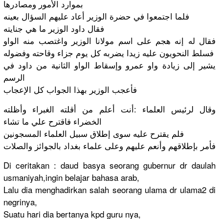
بموارد الأمور ومصادرها
فلما اجتمعوا في حضرة الوزير أعاد عليهم السؤال بعينه
فقال داود الوزير ما هي جنايته
فقال له إنه هجم على اسم مولانا الوزير واغتصب منه الواو
فسلط النحويون عليه زيدا يضربه كل يوم جزاء وقاحته وفضوله
يشير إلى زيادة واو عمرو وإسقاط الواو الثانية من داود في
الرسم
فأعجب الوزير بهذا الجواب كل الإعجاب
وقال لرئيس العلماء :أنت أعلم من أقلته الغبراء وأظلته
الخضراء فاقترح علي ما تشاء
فلم يقترح عليه سوى إطلاق سبيل العلماء المسجونين
فأمر بإطلاقهم وأنعم عليهم وعلى علماء بغداد بالجوائز والصلات
Di ceritakan : daud basya seorang gubernur dr daulah
usmaniyah,
ingin belajar bahasa arab,
Lalu dia menghadirk
an salah seorang ulama dr ulama2 di
negrinya,
Suatu hari dia bertanya kpd guru nya,