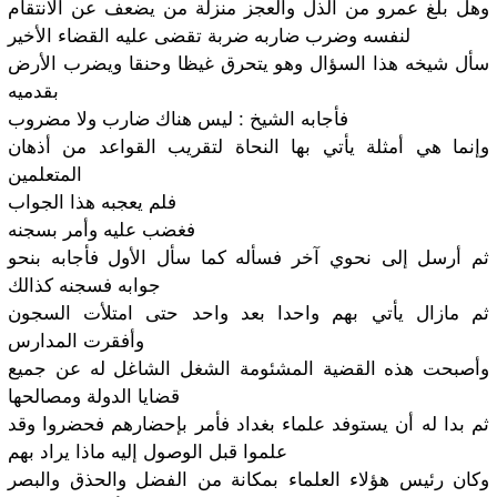
وهل بلغ عمرو من الذل والعجز منزلة من يضعف عن الانتقام
لنفسه وضرب ضاربه ضربة تقضى عليه القضاء الأخير
سأل شيخه هذا السؤال وهو يتحرق غيظا وحنقا ويضرب الأرض
بقدميه
فأجابه الشيخ : ليس هناك ضارب ولا مضروب
وإنما هي أمثلة يأتي بها النحاة لتقريب القواعد من أذهان
المتعلمين
فلم يعجبه هذا الجواب
فغضب عليه وأمر بسجنه
ثم أرسل إلى نحوي آخر فسأله كما سأل الأول فأجابه بنحو
جوابه فسجنه كذالك
ثم مازال يأتي بهم واحدا بعد واحد حتى امتلأت السجون
وأفقرت المدارس
وأصبحت هذه القضية المشئومة الشغل الشاغل له عن جميع
قضايا الدولة ومصالحها
ثم بدا له أن يستوفد علماء بغداد فأمر بإحضارهم فحضروا وقد
علموا قبل الوصول إليه ماذا يراد بهم
وكان رئيس هؤلاء العلماء بمكانة من الفضل والحذق والبصر