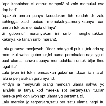
“apa kesalahan si amrun sampai2 si zaid memukul nya
tiap hari”
“apakah amrun punya kedudukan lbh rendah dr zaid
sehingga zaid bebas memukulnya
,menyiksan
ya dan
amrun tdk bs membela dirinya”
Si gubernur menanyakan
ini smbil menghentak
kan
kakinya ke tanah smbl marah2,
Lalu gurunya menjawab :”tidak ada yg di pukul ,tdk ada yg
memukul wahai gubernur,i
ni cuma permisalan
saja yg di
buat ulama nahwu supaya memudahkan
untuk bljar ilmu
lugat itu”
Lalu jwbn ini tdk memuaskan gubernur td,dan ia marah
lalu ia penjarakan
guru nya td,
Kmdyn ia menyuruh orang mencari ulama nahwu yg
lain,lalu ia tanya kpd mereka spt pertanyaan
itu,dan
mereka jwb dgn jwbn spt ulama yg pertama td,
Lalu mereka jg terpenjara
,satu per satu ulama negri itu