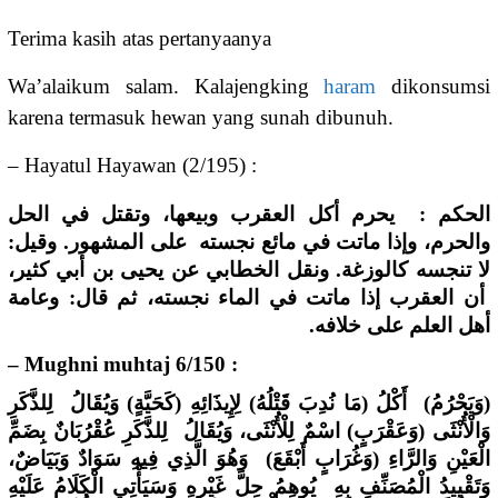
Terima kasih atas pertanyaanya
Wa’alaikum salam. Kalajengking
haram
dikonsumsi
karena termasuk hewan yang sunah dibunuh.
– Hayatul Hayawan (2/195) :
الحكم : يحرم أكل العقرب وبيعها، وتقتل في الحل
والحرم، وإذا ماتت في مائع نجسته على المشهور. وقيل:
لا تنجسه كالوزغة. ونقل الخطابي عن يحيى بن أبي كثير،
أن العقرب إذا ماتت في الماء نجسته، ثم قال: وعامة
أهل العلم على خلافه.
– Mughni muhtaj 6/150 :
(وَيَحْرُمُ) أَكْلُ (مَا نُدِبَ قَتْلُهُ) لِإِيذَائِهِ (كَحَيَّةٍ) وَيُقَالُ لِلذَّكَرِ
وَالْأُنْثَى (وَعَقْرَبٍ) اسْمٌ لِلْأُنْثَى، وَيُقَالُ لِلذَّكَرِ عُقْرُبَانٌ بِضَمِّ
الْعَيْنِ وَالرَّاءِ (وَغُرَابٍ أَبْقَعَ) وَهُوَ الَّذِي فِيهِ سَوَادٌ وَبَيَاضٌ،
وَتَقْيِيدُ الْمُصَنِّفِ بِهِ يُوهِمُ حِلَّ غَيْرِهِ وَسَيَأْتِي الْكَلَامُ عَلَيْهِ