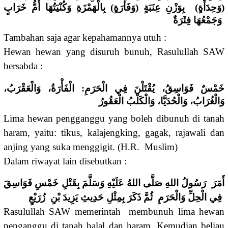
(وَحِدَأَةٍ) بِوَزْنِ عِنَبَةٍ (وَفَأْرَةٍ) بِالْهَمْزَةِ وَكُنْيَتُهَا أُمُّ خَرَابٍ
وَجَمْعُهَا فِئَرَةٌ
Tambahan saja agar kepahamannya utuh :
Hewan hewan yang disuruh bunuh, Rasulullah SAW
bersabda :
خَمْسٌ فَوَاسِقُ، يُقْتَلْنَ فِي الْحَرَمِ: الْفَأْرَةُ، وَالْعَقْرَبُ،
وَالْغُرَابُ، وَالْحُدَيَّا، وَالْكَلْبُ الْعَقُورُ
Lima hewan pengganggu yang boleh dibunuh di tanah
haram, yaitu: tikus, kalajengking, gagak, rajawali dan
anjing yang suka menggigit. (H.R. Muslim)
Dalam riwayat lain disebutkan :
أَمَرَ رَسُولُ اللهِ صَلَّى اللهُ عَلَيْهِ وَسَلَّمَ بِقَتْلِ خَمْسِ فَوَاسِقَ
فِي الْحِلِّ وَالْحَرَمِ ثُمَّ ذَكَرَ بِمِثْلِ حَدِيثِ يَزِيدَ بْنِ زُرَيْعٍ
Rasulullah SAW memerintah membunuh lima hewan
penganggu di tanah halal dan haram. Kemudian beliau