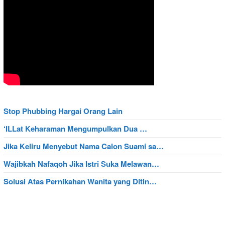
Stop Phubbing Hargai Orang Lain
‘ILLat Keharaman Mengumpulkan Dua …
Jika Keliru Menyebut Nama Calon Suami sa…
Wajibkah Nafaqoh Jika Istri Suka Melawan…
Solusi Atas Pernikahan Wanita yang Ditin…