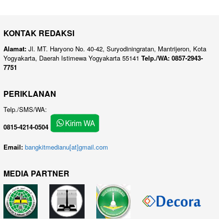
KONTAK REDAKSI
Alamat:
Jl. MT. Haryono No. 40-42, Suryodiningratan, Mantrijeron, Kota
Yogyakarta, Daerah Istimewa Yogyakarta 55141
Telp./WA: 0857-2943-
7751
PERIKLANAN
Telp./SMS/WA:
0815-4214-0504
Email:
bangkitmedianu[at]gmail.com
MEDIA PARTNER