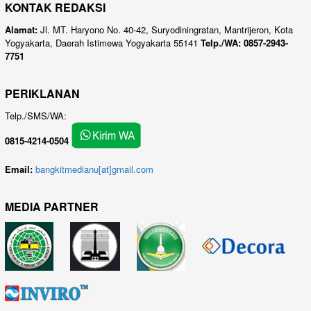
KONTAK REDAKSI
Alamat:
Jl. MT. Haryono No. 40-42, Suryodiningratan, Mantrijeron, Kota
Yogyakarta, Daerah Istimewa Yogyakarta 55141
Telp./WA: 0857-2943-
7751
PERIKLANAN
Telp./SMS/WA:
0815-4214-0504
Email:
bangkitmedianu[at]gmail.com
MEDIA PARTNER