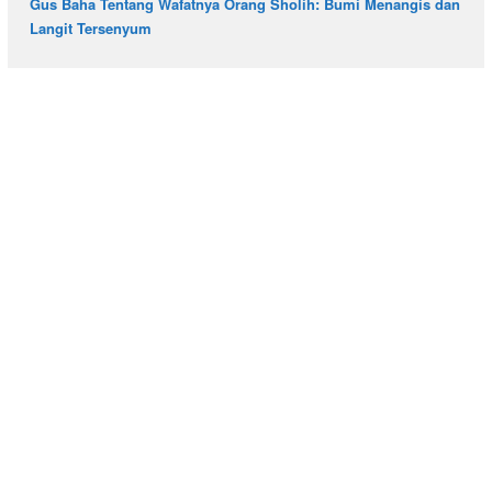
Gus Baha Tentang Wafatnya Orang Sholih: Bumi Menangis dan
Langit Tersenyum