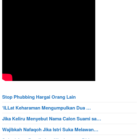
Stop Phubbing Hargai Orang Lain
‘ILLat Keharaman Mengumpulkan Dua …
Jika Keliru Menyebut Nama Calon Suami sa…
Wajibkah Nafaqoh Jika Istri Suka Melawan…