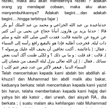
rezeki, maka aku akan memberinya rezeki ? adakah
orang yg mendapat cobaan, maka aku akan
menyembuhkannya? Adakah begini….dan adakah
begini….hingga terbitnya fajar )
حدثناعبدة بن عبد الله الخزاعي و محمد بن عبد الملك أبو بكر
قالا : حدثنا يزيد بن هارون, أنبأنا حجاج عن يحيى بن أبى كثير
عن عروة عن عائشة قالت: فقدت النبي صلى الله عليه و سلم
ذات ليلة, فخرجت أطلبه فإذا هو بالبقيع رافع رأسه إلى السماء
, فقال: ( ياعائشة , أكنت تخافين أن يحيف الله عليك ورسوله ؟
), قالت : قد قلت : و ما بي ذلك ؟ و لكنّى ظننت أنّك أتيت بعض
نسائك , فقال : ( إن الله تعالى ينزل ليلة النصف من شعبان إلى
السماء الدنيا , فيغفر لأكثر من عدد شعر غنم كلب )
Telah menceritakan kepada kami abdah bin abdillah al-
khuza’I dan Muhammad bin abdil malik abu bakar,
keduanya berkata: telah menceritakan kepada kami yazid
bin harun, telaha memberitakan kepada kami hajjaj dari
yahya bin abi katsir , dari urwah, dari aisyah RA., dia
berkata ; ( suatu malam aku kehilangan nabi Muhammad