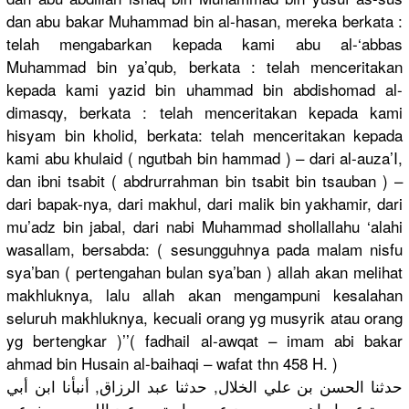
dan abu bakar Muhammad bin al-hasan, mereka berkata :
telah mengabarkan kepada kami abu al-‘abbas
Muhammad bin ya’qub, berkata : telah menceritakan
kepada kami yazid bin uhammad bin abdishomad al-
dimasqy, berkata : telah menceritakan kepada kami
hisyam bin kholid, berkata: telah menceritakan kepada
kami abu khulaid ( ngutbah bin hammad ) – dari al-auza’I,
dan ibni tsabit ( abdrurrahman bin tsabit bin tsauban ) –
dari bapak-nya, dari makhul, dari malik bin yakhamir, dari
mu’adz bin jabal, dari nabi Muhammad shollallahu ‘alahi
wasallam, bersabda: ( sesungguhnya pada malam nisfu
sya’ban ( pertengahan bulan sya’ban ) allah akan melihat
makhluknya, lalu allah akan mengampuni kesalahan
seluruh makhluknya, kecuali orang yg musyrik atau orang
yg bertengkar )’’( fadhail al-awqat – imam abi bakar
ahmad bin Husain al-baihaqi – wafat thn 458 H. )
حدثنا الحسن بن علي الخلال, حدثنا عبد الرزاق, أنبأنا ابن أبي
سبرة عن إبراهيم بن محمد عن معاوية بن عبد الله بن جعفرعن