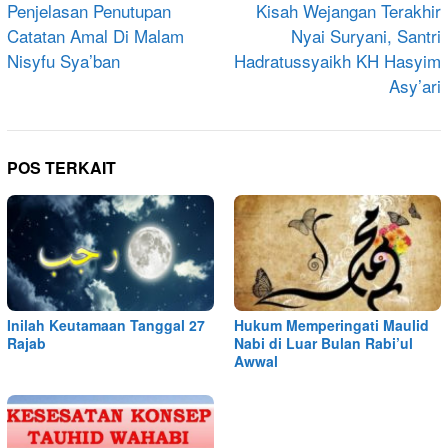
pos
Penjelasan Penutupan
Kisah Wejangan Terakhir
Catatan Amal Di Malam
Nyai Suryani, Santri
Nisyfu Sya’ban
Hadratussyaikh KH Hasyim
Asy’ari
POS TERKAIT
Inilah Keutamaan Tanggal 27
Hukum Memperingati Maulid
Rajab
Nabi di Luar Bulan Rabi’ul
Awwal