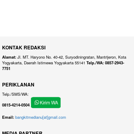
KONTAK REDAKSI
Alamat:
Jl. MT. Haryono No. 40-42, Suryodiningratan, Mantrijeron, Kota
Yogyakarta, Daerah Istimewa Yogyakarta 55141
Telp./WA: 0857-2943-
7751
PERIKLANAN
Telp./SMS/WA:
0815-4214-0504
Email:
bangkitmedianu[at]gmail.com
MEDIA PARTNER