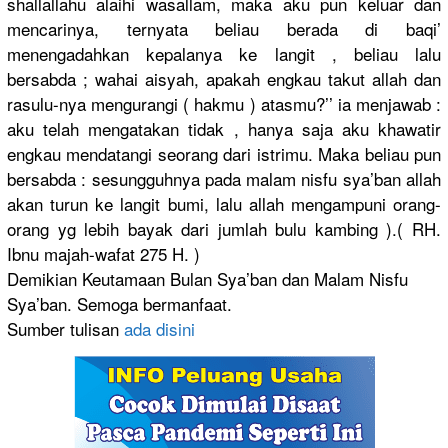
shallallahu alaihi wasallam, maka aku pun keluar dan
mencarinya, ternyata beliau berada di baqi’
menengadahkan kepalanya ke langit , beliau lalu
bersabda ; wahai aisyah, apakah engkau takut allah dan
rasulu-nya mengurangi ( hakmu ) atasmu?’’ ia menjawab :
aku telah mengatakan tidak , hanya saja aku khawatir
engkau mendatangi seorang dari istrimu. Maka beliau pun
bersabda : sesungguhnya pada malam nisfu sya’ban allah
akan turun ke langit bumi, lalu allah mengampuni orang-
orang yg lebih bayak dari jumlah bulu kambing ).( RH.
Ibnu majah-wafat 275 H. )
Demikian Keutamaan Bulan Sya’ban dan Malam Nisfu
Sya’ban. Semoga bermanfaat.
Sumber tulisan
ada disini