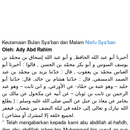
Keutamaan Bulan Sya’ban dan Malam
Nisfu Sya’ban
Oleh: Ady Abd Rahim
أخبرنا أبو عبد الله الحافظ, و أبو عبد الله إسحاق بن محمّد بن
يوسف السوس و أبو بكر محمّد بن الحسن , قالوا : أخبرنا أبو
العباس محمّد بن يعقوب , قال : حدّثنا يزيد بن محمّد بن عبد
الصمد الدمسقي, قال : حدّثنا هشام بن خالد, قال: حدّثنا أبو
خليد – وهو عتبة بن حمّاد- عن الأوزعي, و ابن ثابت – وهو عبد
الرحمن بن ثابت بن ثوبان – عن أبيه عن مكحول عن مالك بن
يخامر عن معاذ بن جبل عن النبي صلى الله عليه وسلم : ( يطلع
الله تبارك و تعالى إلى خلقه فى ليلة النصف من شعبان, فيغفر
لجميع خلقه إلا لمشرك أو مشاحن ).
‘’ Telah mengabarkan kepada kami abu abdillah al-hafidh,
dan abu abdillah ishaq bin Muhammad bin yusuf as-sus