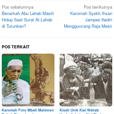
Navigasi
Pos sebelumnya
Pos berikutnya
pos
Benarkah Abu Lahab Masih
Karomah Syekh Ihsan
Hidup Saat Surat Al-Lahab
Jampes Kediri
di Turunkan?
Mengguncang Raja Mesir
POS TERKAIT
Karomah Foto Mbah Maimoen
Kisah Unik Kiai Wahab