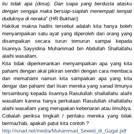
itu tidak apa (dosa). Dan siapa yang berdusta atasku
dengan sengaja maka bersiap-si
aplah menempati tempat
duduknya di neraka
” (HR Bukhari)
Hakikat makna hadits tersebut adalah kita hanya boleh
menyampaik
an satu ayat yang diperoleh dari orang yang
disampaika
n secara turun temurun sampai kepada
lisannya Sayyidina Muhammad bin Abdullah Shallallah
u
alaihi wasallam.
Kita tidak diperkenan
kan menyampaik
an apa yang kita
pahami dengan akal pikiran sendiri dengan cara membaca
dan memahami namun kita sampaikan apa yang kita
dengar dan pahami dari lisan mereka yang sanad ilmunya
tersambung
kepada lisannya Rasulullah
shallallah
u alaihi
wasallam karena hanya perkataan Rasulullah
shallallah
u
alaihi wasallam yang merupakan kebenaran atau ilmuNya.
Cobalah periksa tingkah /
perilaku mereka yang tidak
bermazhab, apakah patut kita contoh ?
http://
isnad.net/
media/
Muhammad_Se
wed_di_Gug
at.pdf