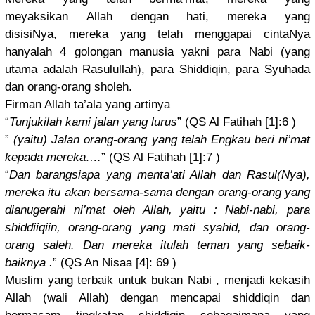
meyaksikan
Allah dengan hati, mereka yang
disisiNya,
mereka yang telah menggapai cintaNya
hanyalah 4 golongan manusia yakni para Nabi (yang
utama adalah Rasulullah
), para Shiddiqin,
para Syuhada
dan orang-oran
g sholeh.
Firman Allah ta’ala yang artinya
“
Tunjukilah
kami jalan yang lurus
” (QS Al Fatihah [1]:6 )
”
(yaitu) Jalan orang-oran
g yang telah Engkau beri ni’mat
kepada mereka….
” (QS Al Fatihah [1]:7 )
“
Dan barangsiap
a yang menta’ati Allah dan Rasul(Nya)
,
mereka itu akan bersama-sa
ma dengan orang-oran
g yang
dianugerah
i ni’mat oleh Allah, yaitu : Nabi-nabi,
para
shiddiiqii
n, orang-oran
g yang mati syahid, dan orang-
oran
g saleh. Dan mereka itulah teman yang sebaik-
bai
knya .
” (QS An Nisaa [4]: 69 )
Muslim yang terbaik untuk bukan Nabi , menjadi kekasih
Allah (wali Allah) dengan mencapai shiddiqin dan