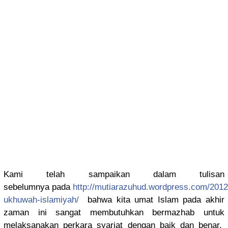
Kami telah sampaikan dalam tulisan
sebelumnya
pada
http://
mutiarazuhu
d.wordpres
s.com/
2012
uk
huwah-isla
miyah/
bahwa kita umat Islam pada akhir
zaman ini sangat membutuhka
n bermazhab untuk
melaksanak
an perkara syariat dengan baik dan benar.