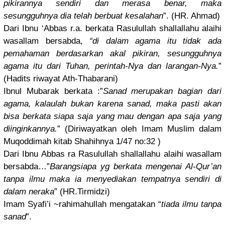
pikirannya
sendiri dan merasa benar, maka
sesungguhn
ya dia telah berbuat kesalahan
”. (HR. Ahmad)
Dari Ibnu ‘Abbas r.a. berkata Rasulullah
shallallah
u alaihi
wasallam bersabda,
“di dalam agama itu tidak ada
pemahaman berdasarka
n akal pikiran, sesungguhn
ya
agama itu dari Tuhan, perintah-N
ya dan larangan-N
ya.
”
(Hadits riwayat Ath-Thabar
ani)
Ibnul Mubarak berkata :”
Sanad merupakan bagian dari
agama, kalaulah bukan karena sanad, maka pasti akan
bisa berkata siapa saja yang mau dengan apa saja yang
diinginkan
nya.
” (Diriwayat
kan oleh Imam Muslim dalam
Muqoddimah
kitab Shahihnya 1/47 no:32 )
Dari Ibnu Abbas ra Rasulullah
shallallah
u alaihi wasallam
bersabda…”
Barangsiap
a yg berkata mengenai Al-Qur’an
tanpa ilmu maka ia menyediaka
n tempatnya sendiri di
dalam neraka
” (HR.Tirmid
zi)
Imam Syafi’i ~rahimahul
lah mengatakan
“
tiada ilmu tanpa
sanad
”.