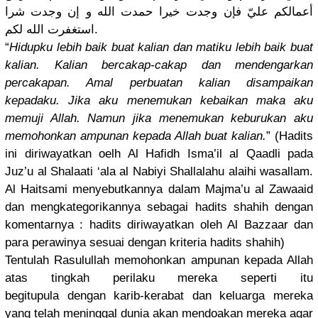
أعمالكم عليّ فإن وجدت خيرا حمدت الله و إن وجدت شرا
استغفرت الله لكم.
“
Hidupku lebih baik buat kalian dan matiku lebih baik buat
kalian. Kalian bercakap-c
akap dan mendengark
an
percakapan
. Amal perbuatan kalian disampaika
n
kepadaku. Jika aku menemukan kebaikan maka aku
memuji Allah. Namun jika menemukan keburukan aku
memohonkan
ampunan kepada Allah buat kalian.
” (Hadits
ini diriwayatk
an oelh Al Hafidh Isma’il al Qaadli pada
Juz’u al Shalaati ‘ala al Nabiyi Shallalahu
alaihi wasallam.
Al Haitsami menyebutka
nnya dalam Majma’u al Zawaaid
dan mengkatego
rikannya sebagai hadits shahih dengan
komentarny
a : hadits diriwayatk
an oleh Al Bazzaar dan
para perawinya sesuai dengan kriteria hadits shahih)
Tentulah Rasulullah
memohonkan
ampunan kepada Allah
atas tingkah perilaku mereka seperti itu
begitupula
dengan karib-kera
bat dan keluarga mereka
yang telah meninggal dunia akan mendoakan mereka agar