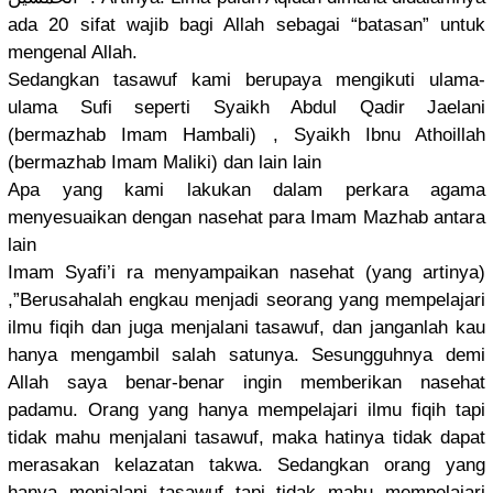
ada 20 sifat wajib bagi Allah sebagai “batasan” untuk
mengenal Allah.
Sedangkan tasawuf kami berupaya mengikuti ulama-
ulam
a Sufi seperti Syaikh Abdul Qadir Jaelani
(bermazhab
Imam Hambali) , Syaikh Ibnu Athoillah
(bermazhab
Imam Maliki) dan lain lain
Apa yang kami lakukan dalam perkara agama
menyesuaik
an dengan nasehat para Imam Mazhab antara
lain
Imam Syafi’i ra menyampaik
an nasehat (yang artinya)
,”Berusaha
lah engkau menjadi seorang yang mempelajar
i
ilmu fiqih dan juga menjalani tasawuf, dan janganlah kau
hanya mengambil salah satunya. Sesungguhn
ya demi
Allah saya benar-bena
r ingin memberikan
nasehat
padamu. Orang yang hanya mempelajar
i ilmu fiqih tapi
tidak mahu menjalani tasawuf, maka hatinya tidak dapat
merasakan kelazatan takwa. Sedangkan orang yang
hanya menjalani tasawuf tapi tidak mahu mempelajar
i