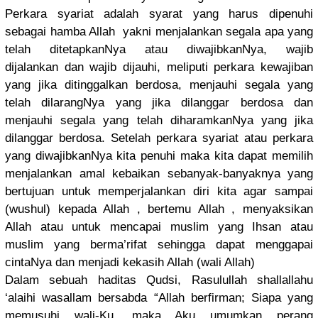
Perkara syariat adalah syarat yang harus dipenuhi
sebagai hamba Allah yakni menjalanka
n segala apa yang
telah ditetapkan
Nya atau diwajibkan
Nya, wajib
dijalankan
dan wajib dijauhi, meliputi perkara kewajiban
yang jika ditinggalk
an berdosa, menjauhi segala yang
telah dilarangNy
a yang jika dilanggar berdosa dan
menjauhi segala yang telah diharamkan
Nya yang jika
dilanggar berdosa. Setelah perkara syariat atau perkara
yang diwajibkan
Nya kita penuhi maka kita dapat memilih
menjalanka
n amal kebaikan sebanyak-b
anyaknya yang
bertujuan untuk memperjala
nkan diri kita agar sampai
(wushul) kepada Allah , bertemu Allah , menyaksika
n
Allah atau untuk mencapai muslim yang Ihsan atau
muslim yang berma’rifa
t sehingga dapat menggapai
cintaNya dan menjadi kekasih Allah (wali Allah)
Dalam sebuah haditas Qudsi, Rasulullah
shallallah
u
‘alaihi wasallam bersabda “Allah berfirman;
Siapa yang
memusuhi wali-Ku, maka Aku umumkan perang