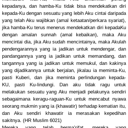
kepadanya,
dan hamba-Ku tidak bisa mendekatka
n diri
kepada-Ku dengan sesuatu yang lebih Aku cintai daripada
yang telah Aku wajibkan (amal ketaatan/
perkara syariat),
jika hamba-Ku terus menerus mendekatka
n diri kepadaKu
dengan amalan sunnah (amal kebaikan),
maka Aku
mencintai dia, jika Aku sudah mencintain
ya, maka Akulah
pendengara
nnya yang ia jadikan untuk mendengar,
dan
pandangann
ya yang ia jadikan untuk memandang,
dan
tangannya yang ia jadikan untuk memukul, dan kakinya
yang dijadikann
ya untuk berjalan, jikalau ia meminta-Ku
,
pasti Kuberi, dan jika meminta perlindung
an kepada-
KU,
pasti Ku-lindung
i. Dan aku tidak ragu untuk
melakukan sesuatu yang Aku menjadi pelakunya sendiri
sebagaiman
a keragu-rag
uan-Ku untuk mencabut nyawa
seorang mukmin yang ia (khawatir)
terhadap kematian itu,
dan Aku sendiri khawatir ia merasakan kepedihan
sakitnya. (HR Muslim 6021)
Mereka yang telah berma’rifa
t, mereka yang