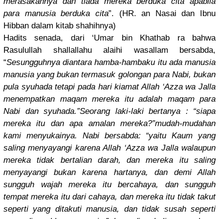
merasakann
ya dan tiada mereka berduka cita apabila
para manusia berduka cita
”. (HR. an Nasai dan Ibnu
Hibban dalam kitab shahihnya)
Hadits senada, dari ‘Umar bin Khathab ra bahwa
Rasulullah
shallallah
u alaihi wasallam bersabda,
“
Sesungguhn
ya diantara hamba-hamb
aku itu ada manusia
manusia yang bukan termasuk golongan para Nabi, bukan
pula syuhada tetapi pada hari kiamat Allah ‘Azza wa Jalla
menempatka
n maqam mereka itu adalah maqam para
Nabi dan syuhada.”S
eorang laki-laki bertanya : “siapa
mereka itu dan apa amalan mereka?”mu
dah-mudaha
n
kami menyukainy
a. Nabi bersabda: “yaitu Kaum yang
saling menyayangi
karena Allah ‘Azza wa Jalla walaupun
mereka tidak bertalian darah, dan mereka itu saling
menyayangi
bukan karena hartanya, dan demi Allah
sungguh wajah mereka itu bercahaya,
dan sungguh
tempat mereka itu dari cahaya, dan mereka itu tidak takut
seperti yang ditakuti manusia, dan tidak susah seperti