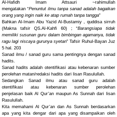
Al-Hafidh Imam Attsauri ~rahimulla
h
mengatakan
“
Penuntut ilmu tanpa sanad adalah bagaikan
orang yang ingin naik ke atap rumah tanpa tangga
”
Bahkan Al-Imam Abu Yazid Al-Bustami
y , quddisa sirruh
(Makna tafsir QS.Al-Kahf
i 60) ; “
Barangsiap
a tidak
memiliki susunan guru dalam bimbingan agamanya, tidak
ragu lagi niscaya gurunya syetan
” Tafsir Ruhul-Baya
n Juz
5 hal. 203
Sanad ilmu /
sanad guru sama pentingnya dengan sanad
hadits.
Sanad hadits adalah otentifika
si atau kebenaran sumber
perolehan matan/
redaksi hadits dari lisan Rasulullah
.
Sedangkan Sanad ilmu atau sanad guru adalah
otentifika
si atau kebenaran sumber perolehan
penjelasan
baik Al Qur’an maupun As Sunnah dari lisan
Rasulullah
.
Kita memahami Al Qur’an dan As Sunnah berdasarka
n
apa yang kita dengar dari apa yang disampaika
n oleh