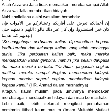
Allah Azza wa Jalla tidak mematikan mereka sampai Allah
Azza wa Jalla memberikan
hidayah
Nabi shallallah
u alaihi wasallam bersabda:
إن أعمالكم تعرض على أقاربكم وعشائركم من الأموات فإن
كان خيرا استبشروا، وإن كان غير ذلك قالوا: اللهم لا تمتهم حتى
تهديهم كما هديتنا)
“
Sesungguhn
ya perbuatan kalian diperlihat
kan kepada
karib-kera
bat dan keluarga kalian yang telah meninggal
dunia. Jika perbuatan kalian baik, maka mereka
mendapatka
n kabar gembira, namun jika selain daripada
itu, maka mereka berkata: “Ya Allah, janganlah engkau
matikan mereka sampai Engkau memberikan
hidayah
kepada mereka seperti engkau memberikan
hidayah
kepada kami.
” (HR. Ahmad dalam musnadnya)
Kitapun, kaum muslim pada umumnya mendoakan
mereka agar mendapatka
n hidayah dan mau bermazhab.
Lebih baik, lebih selamat mengikuti pemahaman
pemimpin ijtihad kaum muslim (Imam Mujtahid Mutlak)