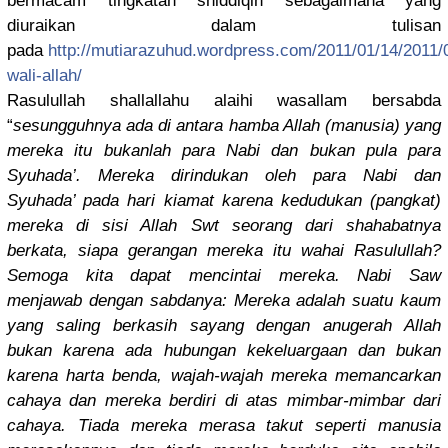
bermacam tingkatan shiddiqin sebagaiman
a yang
diuraikan dalam tulisan
pada
http://
mutiarazuhu
d.wordpres
s.com/
2011/01/14/
2011/
wali-
allah/
Rasulullah
shallallah
u alaihi wasallam bersabda
“
sesungguhn
ya ada di antara hamba Allah (manusia) yang
mereka itu bukanlah para Nabi dan bukan pula para
Syuhada’. Mereka dirindukan
oleh para Nabi dan
Syuhada’ pada hari kiamat karena kedudukan (pangkat)
mereka di sisi Allah Swt seorang dari shahabatny
a
berkata, siapa gerangan mereka itu wahai Rasulullah
?
Semoga kita dapat mencintai mereka. Nabi Saw
menjawab dengan sabdanya: Mereka adalah suatu kaum
yang saling berkasih sayang dengan anugerah Allah
bukan karena ada hubungan kekeluarga
an dan bukan
karena harta benda, wajah-waja
h mereka memancarka
n
cahaya dan mereka berdiri di atas mimbar-mim
bar dari
cahaya. Tiada mereka merasa takut seperti manusia