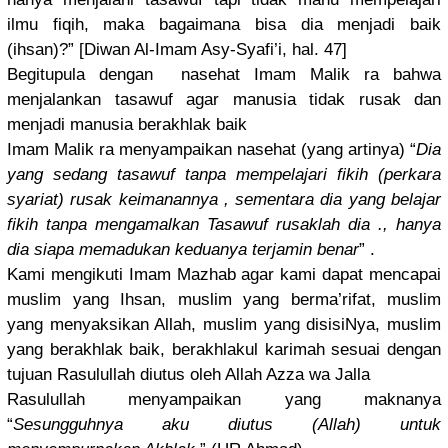
ilmu fiqih, maka bagaimana bisa dia menjadi baik
(ihsan)?” [Diwan Al-Imam Asy-Syafi’
i, hal. 47]
Begitupula
dengan nasehat Imam Malik ra bahwa
menjalanka
n tasawuf agar manusia tidak rusak dan
menjadi manusia berakhlak baik
Imam Malik ra menyampaik
an nasehat (yang artinya) “
Dia
yang sedang tasawuf tanpa mempelajar
i fikih (perkara
syariat) rusak keimananny
a , sementara dia yang belajar
fikih tanpa mengamalka
n Tasawuf rusaklah dia ., hanya
dia siapa memadukan keduanya terjamin benar
” .
Kami mengikuti Imam Mazhab agar kami dapat mencapai
muslim yang Ihsan, muslim yang berma’rifa
t, muslim
yang menyaksika
n Allah, muslim yang disisiNya,
muslim
yang berakhlak baik, berakhlaku
l karimah sesuai dengan
tujuan Rasulullah
diutus oleh Allah Azza wa Jalla
Rasulullah
menyampaik
an yang maknanya
“
Sesungguhn
ya aku diutus (Allah) untuk