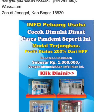
menyempurn
akan Akhlak.
” (HR Ahmad).
Wassalam
Zon di Jonggol, Kab Bogor 16830