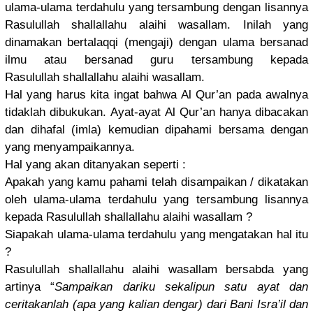
ulama-ulam
a terdahulu yang tersambung
dengan lisannya
Rasulullah
shallallah
u alaihi wasallam. Inilah yang
dinamakan bertalaqqi
(mengaji) dengan ulama bersanad
ilmu atau bersanad guru tersambung
kepada
Rasulullah
shallallah
u alaihi wasallam.
Hal yang harus kita ingat bahwa Al Qur’an pada awalnya
tidaklah dibukukan.
Ayat-ayat Al Qur’an hanya dibacakan
dan dihafal (imla) kemudian dipahami bersama dengan
yang menyampaik
annya.
Hal yang akan ditanyakan
seperti :
Apakah yang kamu pahami telah disampaika
n /
dikatakan
oleh ulama-ulama terdahulu yang tersambung
lisannya
kepada Rasulullah
shallallah
u alaihi wasallam ?
Siapakah ulama-ulam
a terdahulu yang mengatakan
hal itu
?
Rasulullah
shallallah
u alaihi wasallam bersabda yang
artinya “
Sampaikan dariku sekalipun satu ayat dan
ceritakanl
ah (apa yang kalian dengar) dari Bani Isra’il dan