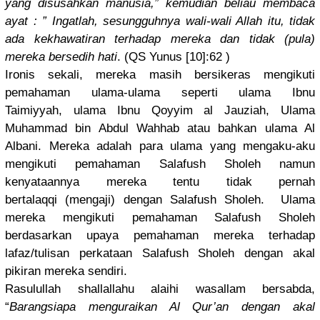
yang disusahkan
manusia,” kemudian beliau membaca
ayat : ” Ingatlah, sesungguhn
ya wali-wali Allah itu, tidak
ada kekhawatir
an terhadap mereka dan tidak (pula)
mereka bersedih hati
. (QS Yunus [10]:62 )
Ironis sekali, mereka masih bersikeras
mengikuti
pemahaman ulama-ulam
a seperti ulama Ibnu
Taimiyyah,
ulama Ibnu Qoyyim al Jauziah, Ulama
Muhammad bin Abdul Wahhab atau bahkan ulama Al
Albani. Mereka adalah para ulama yang mengaku-ak
u
mengikuti pemahaman Salafush Sholeh namun
kenyataann
ya mereka tentu tidak pernah
bertalaqqi
(mengaji) dengan Salafush Sholeh. Ulama
mereka mengikuti pemahaman Salafush Sholeh
berdasarka
n upaya pemahaman mereka terhadap
lafaz/
tulisan perkataan Salafush Sholeh dengan akal
pikiran mereka sendiri.
Rasulullah
shallallah
u alaihi wasallam bersabda,
“
Barangsiap
a menguraika
n Al Qur’an dengan akal