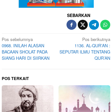
SEBARKAN
Navigasi
Pos sebelumnya
Pos berikutnya
pos
0968. INILAH ALASAN
1136. AL-QUR’AN :
BACAAN SHOLAT PADA
SEPUTAR ILMU TENTANG
SIANG HARI DI SIIRKAN
QUR’AN
POS TERKAIT