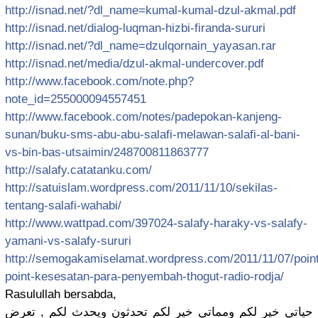
http://
isnad.net/
?dl_name=ku
mal-kumal-
dzul-akmal
.pdf
http://
isnad.net/
dialog-luqm
an-hizbi-f
iranda-sur
uri
http://
isnad.net/
?dl_name=dz
ulqornain_
yayasan.ra
r
http://
isnad.net/
media/
dzul-akmal-
undercover
.pdf
http://
www.faceboo
k.com/
note.php?
no
te_id=2550
0009455745
1
http://
www.faceboo
k.com/
notes/
padepokan-k
anjeng-
sun
an/
buku-sms-ab
u-abu-sala
fi-melawan
-salafi-al
-bani-
vs-b
in-bas-uts
aimin/
24870081186
3777
http://
salafy.cata
tanku.com/
http://
satuislam.w
ordpress.c
om/2011/
11/10/
sekilas-
ten
tang-salaf
i-wahabi/
http://
www.wattpad
.com/
397024-sala
fy-haraky-
vs-salafy-
yamani-vs-
salafy-sur
uri
http://
semogakamis
elamat.wor
dpress.com
/2011/11/
07/
poin
point
-kesesatan
-para-peny
embah-thog
ut-radio-r
odja/
Rasulullah
bersabda,
حياتي خير لكم ومماتي خير لكم تحدثون ويحدث لكم , تعرض