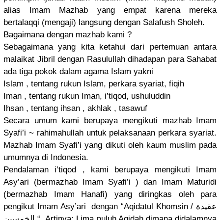
alias Imam Mazhab yang empat karena mereka
bertalaqqi
(mengaji) langsung dengan Salafush Sholeh.
Bagaimana dengan mazhab kami ?
Sebagaiman
a yang kita ketahui dari pertemuan antara
malaikat Jibril dengan Rasulullah
dihadapan para Sahabat
ada tiga pokok dalam agama Islam yakni
Islam , tentang rukun Islam, perkara syariat, fiqih
Iman , tentang rukun Iman, i’tiqod, ushuluddin
Ihsan , tentang ihsan , akhlak , tasawuf
Secara umum kami berupaya mengikuti mazhab Imam
Syafi’i ~ rahimahull
ah untuk pelaksanaa
n perkara syariat.
Mazhab Imam Syafi’i yang dikuti oleh kaum muslim pada
umumnya di Indonesia.
Pendalaman
i’tiqod , kami berupaya mengikuti Imam
Asy’ari (bermazhab
Imam Syafi’i ) dan Imam Maturidi
(bermazhab
Imam Hanafi) yang diringkas oleh para
pengikut Imam Asy’ari dengan “Aqidatul Khomsin /
عقيدة
الخمسين “. Artinya: Lima puluh Aqidah dimana didalamnya